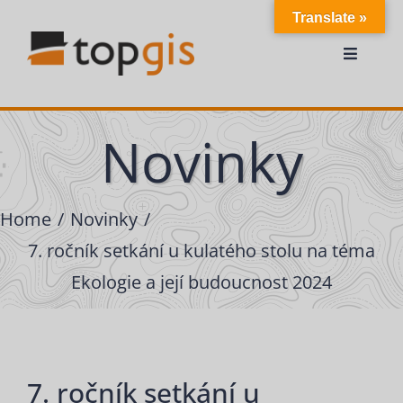
Přeskočit
Translate »
na
obsah
Toggle
Navigat
O nás
Novinky
Mapování
Home
Novinky
7. ročník setkání u kulatého stolu na téma
Služby
Ekologie a její budoucnost 2024
Zpracování dat
Kontakty
7. ročník setkání u