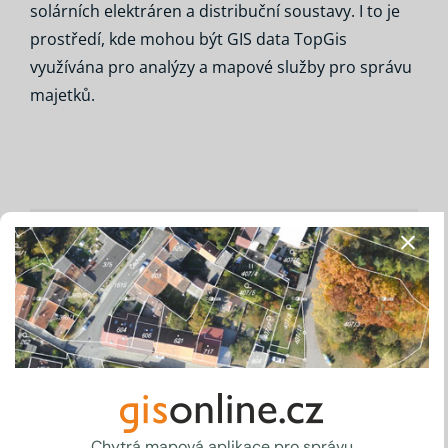
solárních elektráren a distribuční soustavy. I to je
prostředí, kde mohou být GIS data TopGis
využívána pro analýzy a mapové služby pro správu
majetků.
Sdílejte tento příspěvek!
Facebook
X
LinkedIn
WhatsApp
E-
mail
Vyhledávání
Chytrá mapová aplikace pro správu